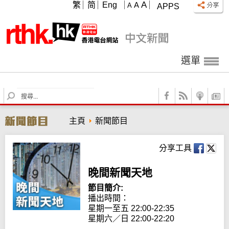
A
繁
简
Eng
A
A
APPS
選單
S
e
a
主頁
新聞節目
r
c
h
分享工具
晚間新聞天地
節目簡介:
播出時間： 

星期一至五 22:00-22:35

星期六／日 22:00-22:20