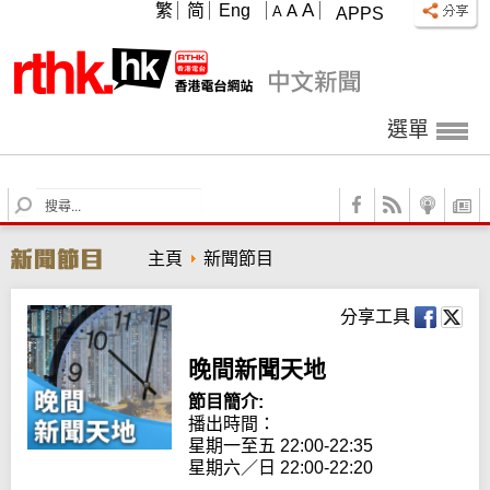
A
繁
简
Eng
A
A
APPS
選單
S
e
a
主頁
新聞節目
r
c
h
分享工具
晚間新聞天地
節目簡介:
播出時間： 

星期一至五 22:00-22:35

星期六／日 22:00-22:20