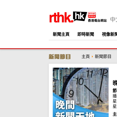
新聞主頁
即時新聞
視像新
主頁
新聞節目
節
播
星
星
主