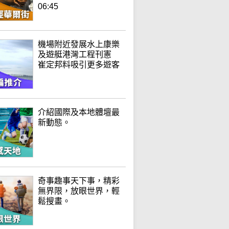
06:45
機場附近發展水上康樂
及遊艇港灣工程刊憲
崔定邦料吸引更多遊客
介紹國際及本地體壇最
新動態。
奇事趣事天下事，精彩
無界限，放眼世界，輕
鬆搜畫。