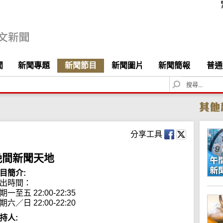
聞
新聞專題
新聞節目
新聞圖片
新聞簡報
普通
S
e
a
r
c
h
分享工具
晚間新聞天地
目簡介:
出時間： 

期一至五 22:00-22:35

期六／日 22:00-22:20
持人: