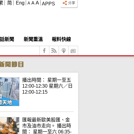
A
繁
简
Eng
A
A
APPS
話新聞
新聞重溫
報料快線
播出時間： 星期一至五
12:00-12:30 星期六／日
12:00-12:15
匯報最新歐美股匯、金
市及油市走向。 播出時
間： 星期一至六 06:35-