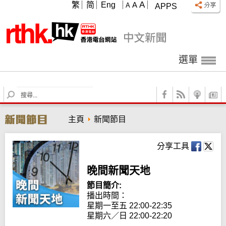
A
繁
简
Eng
A
A
APPS
選單
S
e
a
主頁
新聞節目
r
c
h
分享工具
晚間新聞天地
節目簡介:
播出時間： 

星期一至五 22:00-22:35

星期六／日 22:00-22:20