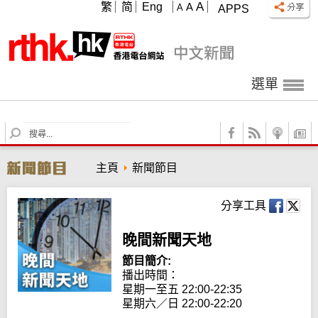
A
繁
简
Eng
A
A
APPS
選單
S
e
a
主頁
新聞節目
r
c
h
分享工具
晚間新聞天地
節目簡介:
播出時間： 

星期一至五 22:00-22:35

星期六／日 22:00-22:20