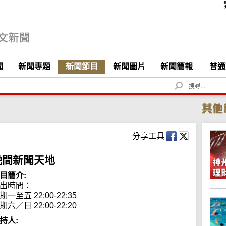
聞
新聞專題
新聞節目
新聞圖片
新聞簡報
普通
S
e
a
r
c
h
分享工具
晚間新聞天地
目簡介:
出時間： 

期一至五 22:00-22:35

期六／日 22:00-22:20
持人: