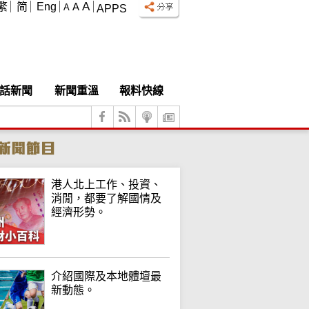
A
繁
简
Eng
A
A
APPS
話新聞
新聞重溫
報料快線
港人北上工作、投資、
消閒，都要了解國情及
經濟形勢。
介紹國際及本地體壇最
新動態。