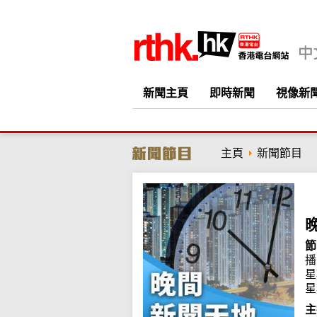
新聞主頁
即時新聞
視像新
主頁
新聞節目
節
播
星
星
主