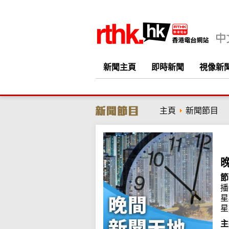
新聞主頁
即時新聞
視像新
主頁
新聞節目
節
播
星
星
主