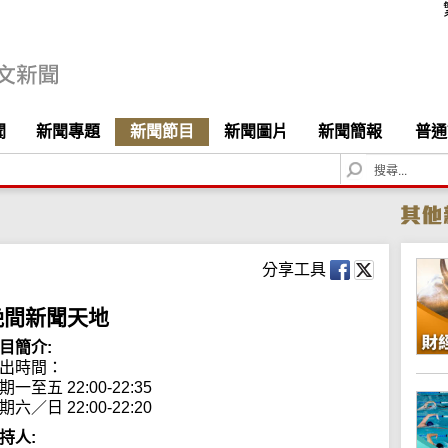
聞
新聞專題
新聞節目
新聞圖片
新聞簡報
普通
S
e
a
r
c
h
分享工具
晚間新聞天地
目簡介:
出時間： 

期一至五 22:00-22:35

期六／日 22:00-22:20
持人: