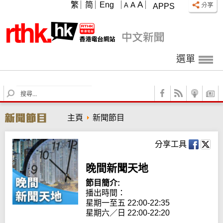
A
繁
简
Eng
A
A
APPS
選單
S
e
a
主頁
新聞節目
r
c
h
分享工具
晚間新聞天地
節目簡介:
播出時間： 

星期一至五 22:00-22:35

星期六／日 22:00-22:20