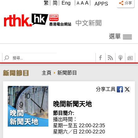
A
繁
简
Eng
A
A
APPS
選單
S
e
a
主頁
新聞節目
r
c
h
分享工具
晚間新聞天地
節目簡介:
播出時間： 

星期一至五 22:00-22:35

星期六／日 22:00-22:20