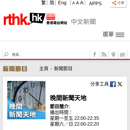
A
繁
简
Eng
A
A
APPS
選單
S
e
a
主頁
新聞節目
r
c
h
分享工具
晚間新聞天地
節目簡介:
播出時間： 

星期一至五 22:00-22:35

星期六／日 22:00-22:20