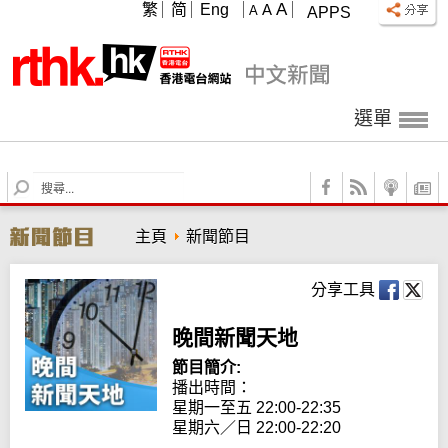
A
繁
简
Eng
A
A
APPS
選單
S
e
a
主頁
新聞節目
r
c
h
分享工具
晚間新聞天地
節目簡介:
播出時間： 

星期一至五 22:00-22:35

星期六／日 22:00-22:20