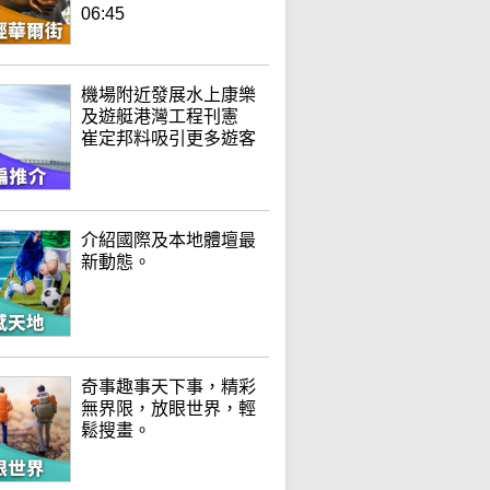
06:45
機場附近發展水上康樂
及遊艇港灣工程刊憲
崔定邦料吸引更多遊客
介紹國際及本地體壇最
新動態。
奇事趣事天下事，精彩
無界限，放眼世界，輕
鬆搜畫。