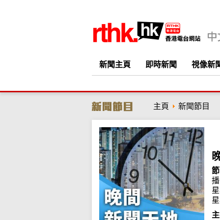
新聞主頁
即時新聞
視像新
主頁
新聞節目
節
播
星
星
主