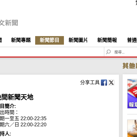
聞
新聞專題
新聞節目
新聞圖片
新聞簡報
普通
S
e
a
r
c
h
分享工具
晚間新聞天地
目簡介:
出時間： 

期一至五 22:00-22:35

期六／日 22:00-22:20
持人: