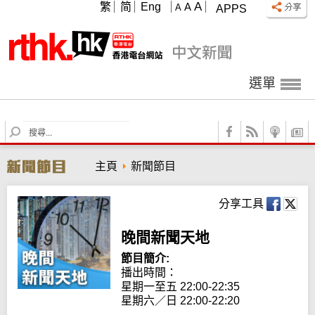
A
繁
简
Eng
A
A
APPS
選單
S
e
a
主頁
新聞節目
r
c
h
分享工具
晚間新聞天地
節目簡介:
播出時間： 

星期一至五 22:00-22:35

星期六／日 22:00-22:20