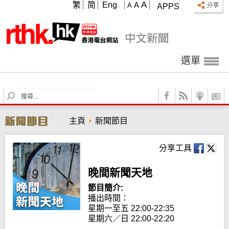
A
繁
简
Eng
A
A
APPS
選單
S
e
a
主頁
新聞節目
r
c
h
分享工具
晚間新聞天地
節目簡介:
播出時間： 

星期一至五 22:00-22:35

星期六／日 22:00-22:20