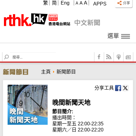
A
繁
简
Eng
A
A
APPS
選單
S
e
a
主頁
新聞節目
r
c
h
分享工具
晚間新聞天地
節目簡介:
播出時間： 

星期一至五 22:00-22:35

星期六／日 22:00-22:20