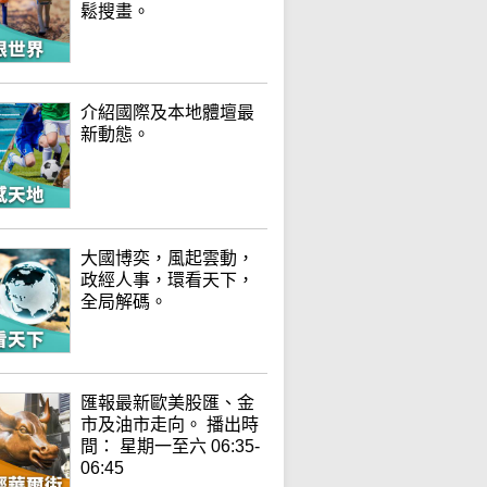
鬆搜畫。
介紹國際及本地體壇最
新動態。
大國博奕，風起雲動，
政經人事，環看天下，
全局解碼。
匯報最新歐美股匯、金
市及油市走向。 播出時
間： 星期一至六 06:35-
06:45