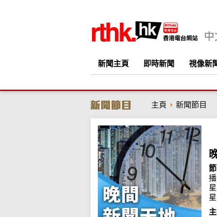
新聞主頁
即時新聞
視像新
主頁
新聞節目
節
播
星
星
主