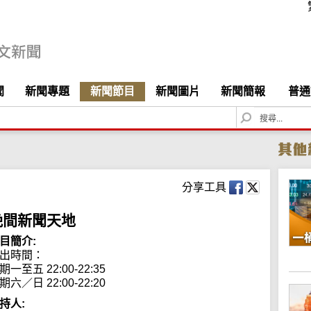
聞
新聞專題
新聞節目
新聞圖片
新聞簡報
普通
S
e
a
r
c
h
分享工具
晚間新聞天地
目簡介:
出時間： 

期一至五 22:00-22:35

期六／日 22:00-22:20
持人: