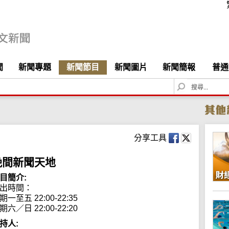
聞
新聞專題
新聞節目
新聞圖片
新聞簡報
普通
S
e
a
r
c
h
分享工具
晚間新聞天地
目簡介:
出時間： 

期一至五 22:00-22:35

期六／日 22:00-22:20
持人: