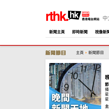
新聞主頁
即時新聞
視像新
主頁
新聞節目
節
播
星
星
主