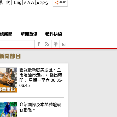
A
繁
简
Eng
A
A
APPS
話新聞
新聞重溫
報料快線
匯報最新歐美股匯、金
市及油市走向。 播出時
間： 星期一至六 06:35-
06:45
介紹國際及本地體壇最
新動態。