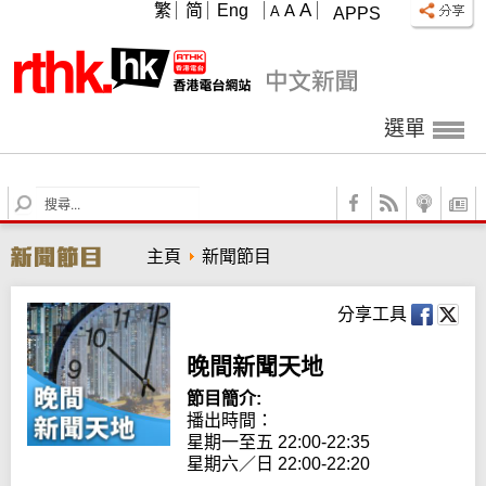
A
繁
简
Eng
A
A
APPS
選單
S
e
a
主頁
新聞節目
r
c
h
分享工具
晚間新聞天地
節目簡介:
播出時間： 

星期一至五 22:00-22:35

星期六／日 22:00-22:20