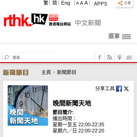
A
繁
简
Eng
A
A
APPS
選單
S
e
a
主頁
新聞節目
r
c
h
分享工具
晚間新聞天地
節目簡介:
播出時間： 

星期一至五 22:00-22:35

星期六／日 22:00-22:20