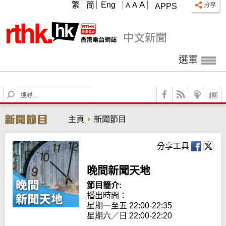
A
繁
简
Eng
A
A
APPS
選單
S
e
a
主頁
新聞節目
r
c
h
分享工具
晚間新聞天地
節目簡介:
播出時間： 

星期一至五 22:00-22:35

星期六／日 22:00-22:20