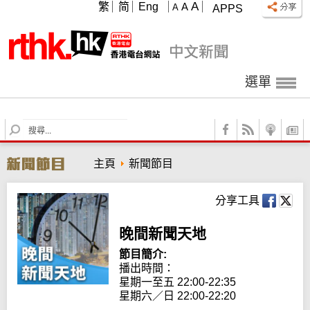
A
繁
简
Eng
A
A
APPS
選單
S
e
a
主頁
新聞節目
r
c
h
分享工具
晚間新聞天地
節目簡介:
播出時間： 

星期一至五 22:00-22:35

星期六／日 22:00-22:20