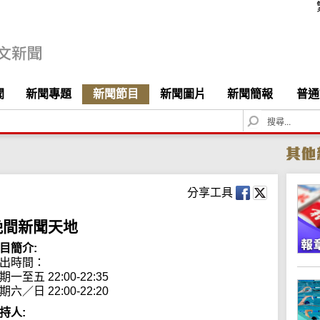
聞
新聞專題
新聞節目
新聞圖片
新聞簡報
普通
S
e
a
r
c
h
分享工具
晚間新聞天地
目簡介:
出時間： 

期一至五 22:00-22:35

期六／日 22:00-22:20
持人: