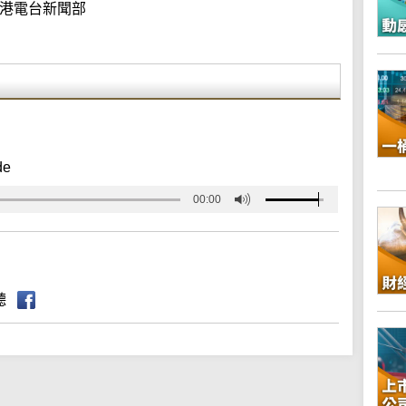
港電台新聞部
de
00:00
聽