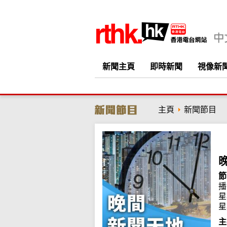
新聞主頁
即時新聞
視像新
主頁
新聞節目
節
播
星
星
主