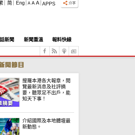
A
繁
简
Eng
A
A
APPS
話新聞
新聞重溫
報料快線
搜羅本港各大報章，閱
覽最新消息及社評摘
要，聽眾足不出戶，能
知天下事！
介紹國際及本地體壇最
新動態。