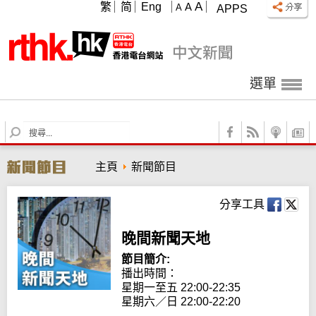
A
繁
简
Eng
A
A
APPS
選單
S
e
a
主頁
新聞節目
r
c
h
分享工具
晚間新聞天地
節目簡介:
播出時間： 

星期一至五 22:00-22:35

星期六／日 22:00-22:20