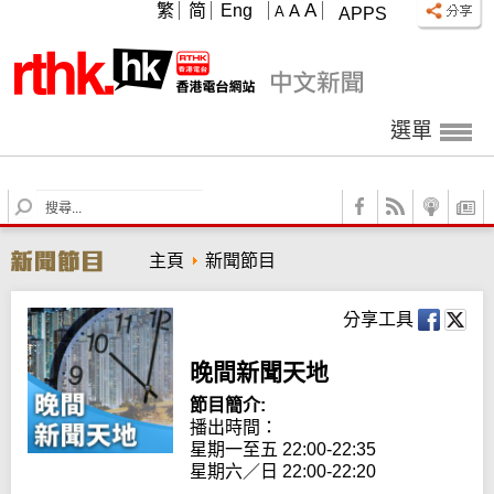
A
繁
简
Eng
A
A
APPS
選單
S
e
a
主頁
新聞節目
r
c
h
分享工具
晚間新聞天地
節目簡介:
播出時間： 

星期一至五 22:00-22:35

星期六／日 22:00-22:20