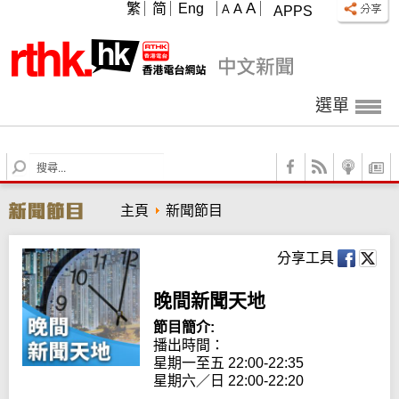
A
繁
简
Eng
A
A
APPS
選單
S
e
a
主頁
新聞節目
r
c
h
分享工具
晚間新聞天地
節目簡介:
播出時間： 

星期一至五 22:00-22:35

星期六／日 22:00-22:20