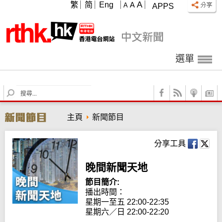
A
繁
简
Eng
A
A
APPS
選單
S
e
a
主頁
新聞節目
r
c
h
分享工具
晚間新聞天地
節目簡介:
播出時間： 

星期一至五 22:00-22:35

星期六／日 22:00-22:20