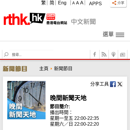
A
繁
简
Eng
A
A
APPS
選單
S
e
a
主頁
新聞節目
r
c
h
分享工具
晚間新聞天地
節目簡介:
播出時間： 

星期一至五 22:00-22:35

星期六／日 22:00-22:20