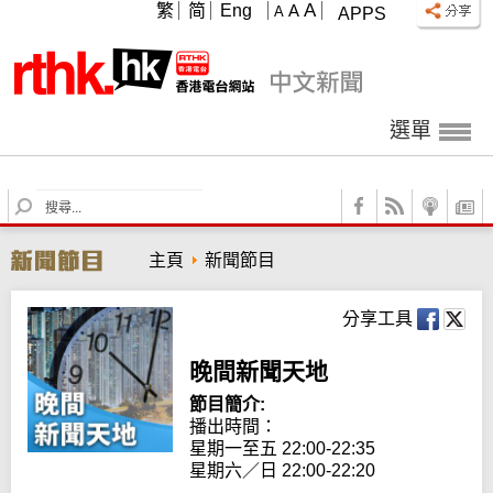
A
繁
简
Eng
A
A
APPS
選單
S
e
a
主頁
新聞節目
r
c
h
分享工具
晚間新聞天地
節目簡介:
播出時間： 

星期一至五 22:00-22:35

星期六／日 22:00-22:20