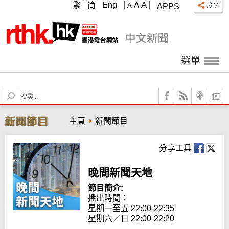
A
繁
简
Eng
A
A
APPS
選單
S
e
a
主頁
新聞節目
r
c
h
分享工具
晚間新聞天地
節目簡介:
播出時間： 

星期一至五 22:00-22:35

星期六／日 22:00-22:20