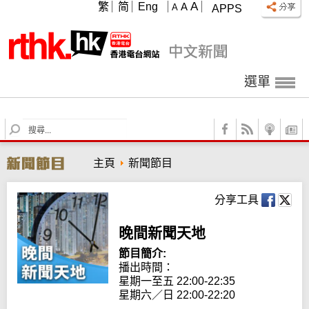
A
繁
简
Eng
A
A
APPS
選單
S
e
a
主頁
新聞節目
r
c
h
分享工具
晚間新聞天地
節目簡介:
播出時間： 

星期一至五 22:00-22:35

星期六／日 22:00-22:20