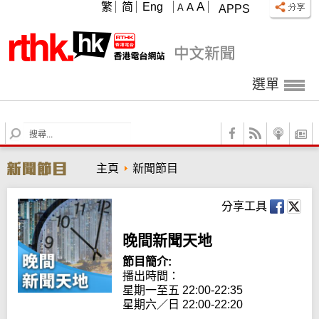
A
繁
简
Eng
A
A
APPS
選單
S
e
a
主頁
新聞節目
r
c
h
分享工具
晚間新聞天地
節目簡介:
播出時間： 

星期一至五 22:00-22:35

星期六／日 22:00-22:20