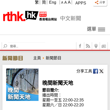
A
繁
简
Eng
A
A
APPS
選單
S
e
a
主頁
新聞節目
r
c
h
分享工具
晚間新聞天地
節目簡介:
播出時間： 

星期一至五 22:00-22:35

星期六／日 22:00-22:20