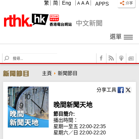
A
繁
简
Eng
A
A
APPS
選單
S
e
a
主頁
新聞節目
r
c
h
分享工具
晚間新聞天地
節目簡介:
播出時間： 

星期一至五 22:00-22:35

星期六／日 22:00-22:20