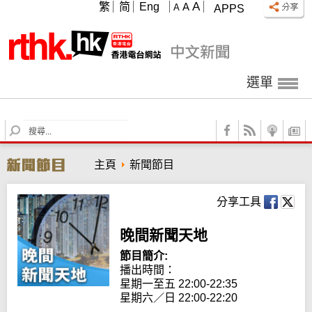
A
繁
简
Eng
A
A
APPS
選單
S
e
a
主頁
新聞節目
r
c
h
分享工具
晚間新聞天地
節目簡介:
播出時間： 

星期一至五 22:00-22:35

星期六／日 22:00-22:20