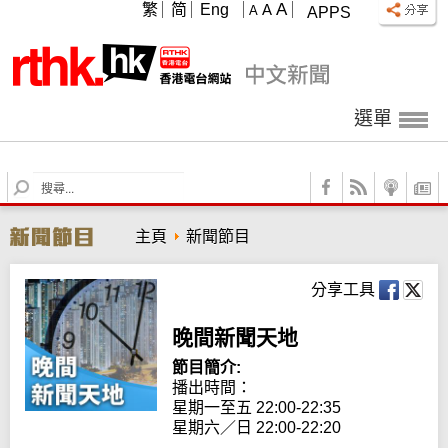
A
繁
简
Eng
A
A
APPS
選單
S
e
a
主頁
新聞節目
r
c
h
分享工具
晚間新聞天地
節目簡介:
播出時間： 

星期一至五 22:00-22:35

星期六／日 22:00-22:20