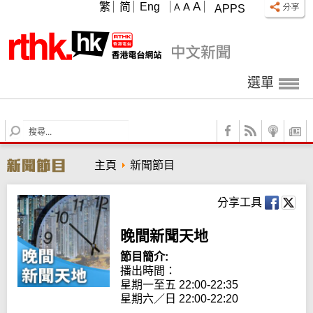
A
繁
简
Eng
A
A
APPS
選單
S
e
a
主頁
新聞節目
r
c
h
分享工具
晚間新聞天地
節目簡介:
播出時間： 

星期一至五 22:00-22:35

星期六／日 22:00-22:20