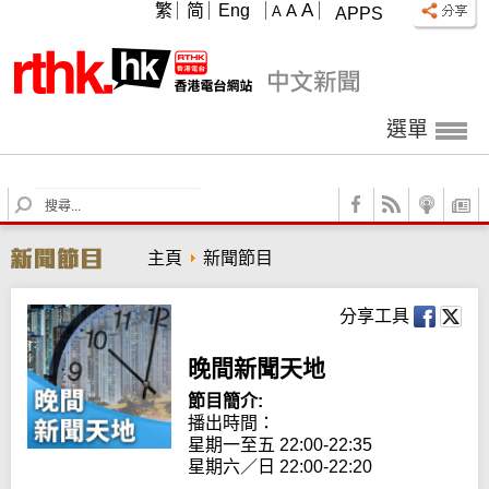
A
繁
简
Eng
A
A
APPS
選單
S
e
a
主頁
新聞節目
r
c
h
分享工具
晚間新聞天地
節目簡介:
播出時間： 

星期一至五 22:00-22:35

星期六／日 22:00-22:20