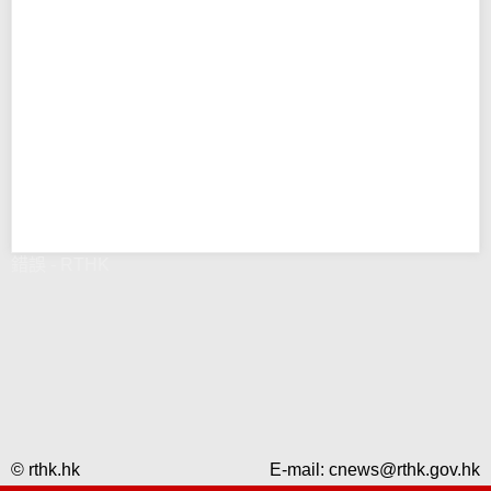
錯誤 - RTHK
© rthk.hk
E-mail:
cnews@rthk.gov.hk