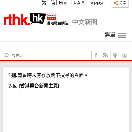
A
繁
简
Eng
A
A
APPS
選單
S
e
a
r
伺服器暫時未有存放閣下搜尋的頁面。
c
h
返回
[
香港電台新聞主頁
]