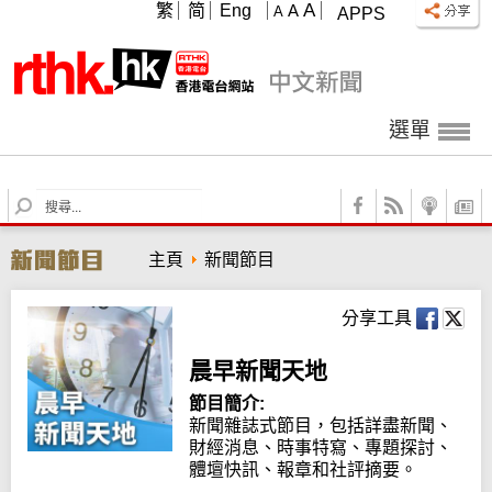
A
繁
简
Eng
A
A
APPS
選單
S
e
a
主頁
新聞節目
r
c
h
分享工具
晨早新聞天地
節目簡介:
新聞雜誌式節目，包括詳盡新聞、
財經消息、時事特寫、專題探討、
體壇快訊、報章和社評摘要。
