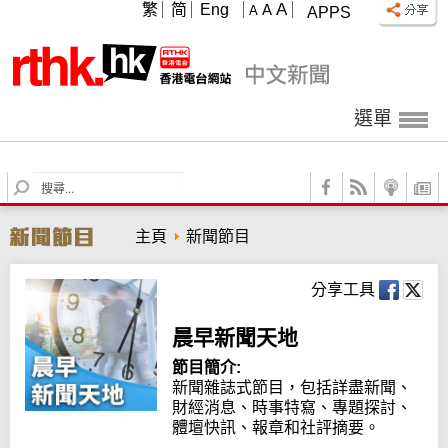
A
繁
简
Eng
A
A
APPS
選單
S
e
a
主頁
新聞節目
r
c
h
分享工具
晨早新聞天地
節目簡介:
新聞雜誌式節目，包括詳盡新聞、
財經消息、時事特寫、專題探討、
體壇快訊、報章和社評摘要。
