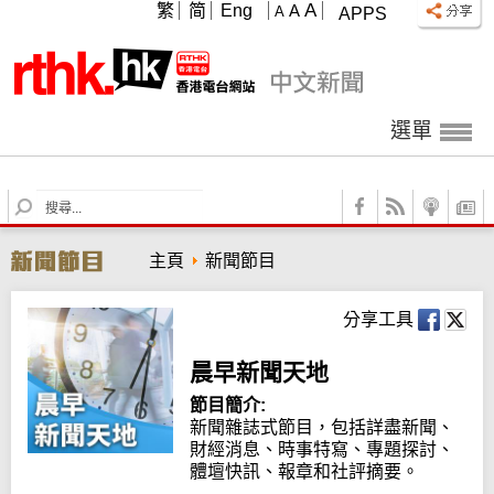
A
繁
简
Eng
A
A
APPS
選單
S
e
a
主頁
新聞節目
r
c
h
分享工具
晨早新聞天地
節目簡介:
新聞雜誌式節目，包括詳盡新聞、
財經消息、時事特寫、專題探討、
體壇快訊、報章和社評摘要。
