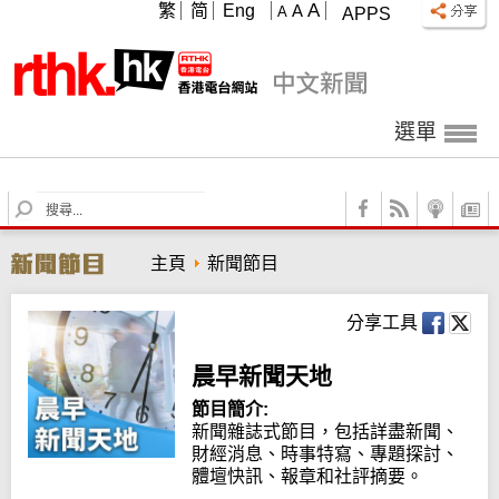
A
繁
简
Eng
A
A
APPS
選單
S
e
a
主頁
新聞節目
r
c
h
分享工具
晨早新聞天地
節目簡介:
新聞雜誌式節目，包括詳盡新聞、
財經消息、時事特寫、專題探討、
體壇快訊、報章和社評摘要。
