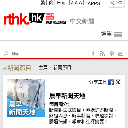
A
繁
简
Eng
A
A
APPS
選單
S
e
a
主頁
新聞節目
r
c
h
分享工具
晨早新聞天地
節目簡介:
新聞雜誌式節目，包括詳盡新聞、
財經消息、時事特寫、專題探討、
體壇快訊、報章和社評摘要。
