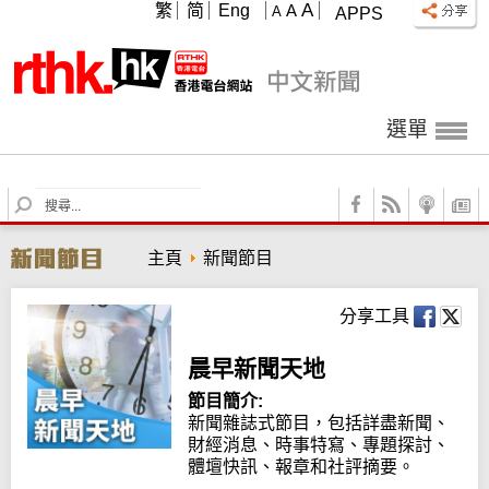
A
繁
简
Eng
A
A
APPS
選單
S
e
a
主頁
新聞節目
r
c
h
分享工具
晨早新聞天地
節目簡介:
新聞雜誌式節目，包括詳盡新聞、
財經消息、時事特寫、專題探討、
體壇快訊、報章和社評摘要。
