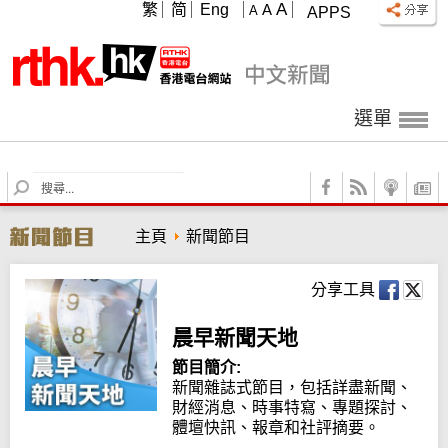
A
繁
简
Eng
A
A
APPS
選單
S
e
a
主頁
新聞節目
r
c
h
分享工具
晨早新聞天地
節目簡介:
新聞雜誌式節目，包括詳盡新聞、
財經消息、時事特寫、專題探討、
體壇快訊、報章和社評摘要。
