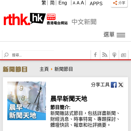
A
繁
简
Eng
A
A
APPS
選單
S
e
a
主頁
新聞節目
r
c
h
分享工具
晨早新聞天地
節目簡介:
新聞雜誌式節目，包括詳盡新聞、
財經消息、時事特寫、專題探討、
體壇快訊、報章和社評摘要。
