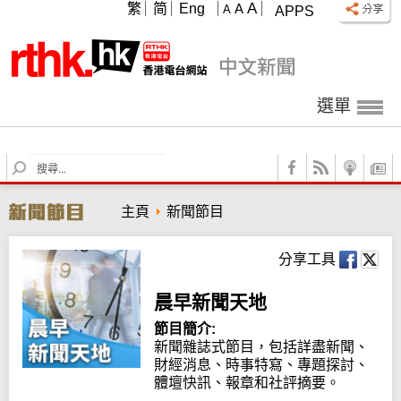
A
繁
简
Eng
A
A
APPS
選單
S
e
a
主頁
新聞節目
r
c
h
分享工具
晨早新聞天地
節目簡介:
新聞雜誌式節目，包括詳盡新聞、
財經消息、時事特寫、專題探討、
體壇快訊、報章和社評摘要。
