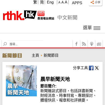
A
繁
简
Eng
A
A
APPS
選單
S
e
a
主頁
新聞節目
r
c
h
分享工具
晨早新聞天地
節目簡介:
新聞雜誌式節目，包括詳盡新聞、
財經消息、時事特寫、專題探討、
體壇快訊、報章和社評摘要。
