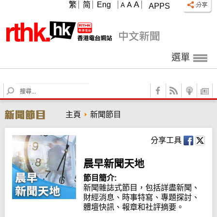
A
繁
简
Eng
A
A
APPS
選單
S
e
a
主頁
新聞節目
r
c
h
分享工具
晨早新聞天地
節目簡介:
新聞雜誌式節目，包括詳盡新聞、
財經消息、時事特寫、專題探討、
體壇快訊、報章和社評摘要。
