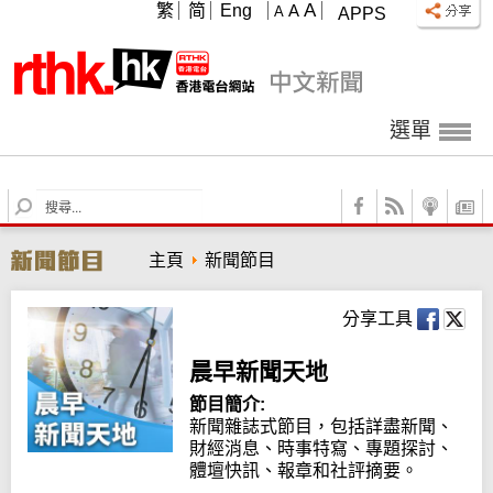
A
繁
简
Eng
A
A
APPS
選單
S
e
a
主頁
新聞節目
r
c
h
分享工具
晨早新聞天地
節目簡介:
新聞雜誌式節目，包括詳盡新聞、
財經消息、時事特寫、專題探討、
體壇快訊、報章和社評摘要。
